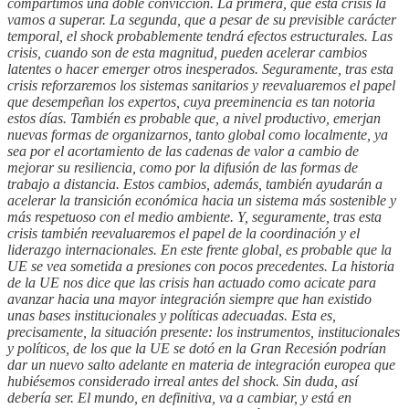
compartimos una doble convicción. La primera, que esta crisis la
vamos a superar. La segunda, que a pesar de su previsible carácter
temporal, el shock probablemente tendrá efectos estructurales. Las
crisis, cuando son de esta magnitud, pueden acelerar cambios
latentes o hacer emerger otros inesperados.
Seguramente, tras esta
crisis reforzaremos los sistemas sanitarios y reevaluaremos el papel
que desempeñan los expertos, cuya preeminencia es tan notoria
estos días. También es probable que, a nivel productivo, emerjan
nuevas formas de organizarnos, tanto global como localmente, ya
sea por el acortamiento de las cadenas de valor a cambio de
mejorar su resiliencia, como por la difusión de las formas de
trabajo a distancia. Estos cambios, además, también
ayudarán a
acelerar la transición económica hacia un sistema más sostenible y
más respetuoso con el medio ambiente.
Y, seguramente, tras esta
crisis también reevaluaremos el papel de la coordinación y el
liderazgo internacionales. En este frente global, es probable que la
UE se vea sometida a presiones con pocos precedentes. La historia
de la UE nos dice que las crisis han actuado como acicate para
avanzar hacia una mayor integración siempre que han existido
unas bases institucionales y políticas adecuadas. Esta es,
precisamente, la situación presente: los instrumentos, institucionales
y políticos, de los que la UE se dotó en la Gran Recesión podrían
dar un nuevo salto adelante en materia de integración europea que
hubiésemos considerado irreal antes del shock. Sin duda, así
debería ser.
El mundo, en definitiva, va a cambiar, y está en