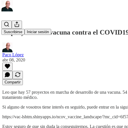
57 proyectos de vacuna contra el COVID1
Suscribirse
Iniciar sesión
Paco López
abr 08, 2020
Compartir
Leo que hay 57 proyectos en marcha de desarrollo de una vacuna. 54 de 
tratamiento médico.
Si alguno de vosotros tiene interés en seguirlo, puede entrar en la sig
https://vac-lshtm.shinyapps.io/ncov_vaccine_landscape/?mc_cid=
Estoy seguro de que sin duda la conseguiremos. La cuestión es que no