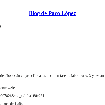
Blog de Paco López
9
ellos están en pre-clínica, es decir, en fase de laboratorio; 3 ya están
uiente web:
6f57007826&mc_eid=ba1f8fe231
 antes de 1 año.