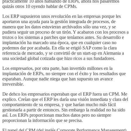
prácticamente 10 años hablando de ERPs, ahora nos pasaremos
quizás otros 10 oyendo hablar de CPMs.
Los ERP supusieron unos revolución en las empresas porque les
aportaron una ayuda para la gestión integrada de procesos, de
manera que los datos estuvieran archivados sólo una vez, y se
pudiera seguir un proceso de un tirón. Y acabaron con los procesos a
trozos o los sistemas a parches que teníamos antes. Su desarrollo e
implantación ha marcado una época, que en cualquier caso no
podemos dar por acabada. En ella se erigió SAP como la clara
referencia de mercado, y se convirtió de un start-up en Alemania a
una sociedad global cotizada que hizo ricos a sus fundadores.
Los empresarios, por otra parte, han invertido millones en la
implantación de ERPs, no siempre con el éxito y los resultados que
esparaban. Aunque nadie niega que han supuesto un avance
irreversible.
De dehco los empresarios esperaban que el ERP fuera un CPM. Me
explico. Creían que el ERP les daría una visión inmediata y clara del
comportamiento de su empresa, y que harían mucho más fácil
gestionarla a partir de entonces. Sin embargo la realidad no ha sido
así. Los ERPs proporcionan muchos datos pero no siempre
proporcionan la información que se precisa.
El papel del CPM (del inglés Corporate Performance Management)