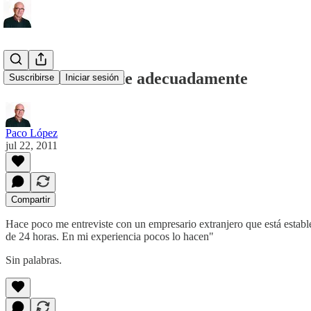
Atender al cliente adecuadamente
Suscribirse
Iniciar sesión
Paco López
jul 22, 2011
Compartir
Hace poco me entreviste con un empresario extranjero que está estab
de 24 horas. En mi experiencia pocos lo hacen"
Sin palabras.