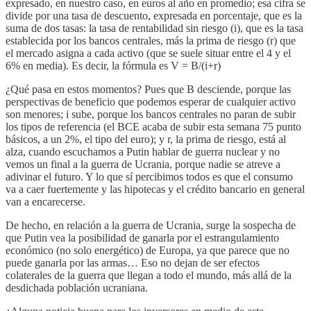
expresado, en nuestro caso, en euros al año en promedio; esa cifra se
divide por una tasa de descuento, expresada en porcentaje, que es la
suma de dos tasas: la tasa de rentabilidad sin riesgo (i), que es la tasa
establecida por los bancos centrales, más la prima de riesgo (r) que
el mercado asigna a cada activo (que se suele situar entre el 4 y el
6% en media). Es decir, la fórmula es V = B/(i+r)
¿Qué pasa en estos momentos? Pues que B desciende, porque las
perspectivas de beneficio que podemos esperar de cualquier activo
son menores; i sube, porque los bancos centrales no paran de subir
los tipos de referencia (el BCE acaba de subir esta semana 75 punto
básicos, a un 2%, el tipo del euro); y r, la prima de riesgo, está al
alza, cuando escuchamos a Putin hablar de guerra nuclear y no
vemos un final a la guerra de Ucrania, porque nadie se atreve a
adivinar el futuro. Y lo que sí percibimos todos es que el consumo
va a caer fuertemente y las hipotecas y el crédito bancario en general
van a encarecerse.
De hecho, en relación a la guerra de Ucrania, surge la sospecha de
que Putin vea la posibilidad de ganarla por el estrangulamiento
económico (no solo energético) de Europa, ya que parece que no
puede ganarla por las armas… Eso no dejan de ser efectos
colaterales de la guerra que llegan a todo el mundo, más allá de la
desdichada población ucraniana.