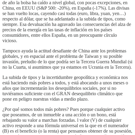
de año la bolsa ha caído a nivel global, con pocas excepciones, en
China, en EEUU (S&P 500: -20%), en España (-17%). Las divisas
se han vuelto locas, cayendo casi todas (euro, libra, yuan, yen…)
respecto al dólar, que se ha adelantado a la subida de tipos, como
siempre. Esa devaluación ha agravado las consecuencias del alza de
precios de la energía en las tasas de inflación en los países
consumidores, entre ellos España, en un preocupante círculo
vicioso.
Tampoco ayuda la actitud desafiante de China ante los problemas
globales, y en espacial ante el problema de Taiwan y su posible
invasión, preludio de lo que podría ser la Tercera Guerra Mundial (si
no la Cuarta, si asumimos que ya estamos en Ucrania en la Tercera).
La subida de tipos y la incertidumbre geopolítica y económica nos
está haciendo más pobres a todos, y está abocando a unos meses o
años que incrementarán los desequilibrios sociales, por si no
tuviéramos suficiente con el GRAN desequilibrio climático que
pone en peligro nuestras vidas a medio plazo.
¿Por qué somos todos más pobres? Pues porque cualquier activo
que poseamos, de un inmueble a una acción o un bono, está
rebajando su valor a marchas forzadas. l valor (V) de cualquier
activo responde a una fórmula universal en la que en el numerador
(B) es el beneficio (o la renta) que pensamos obtener de su posesión,