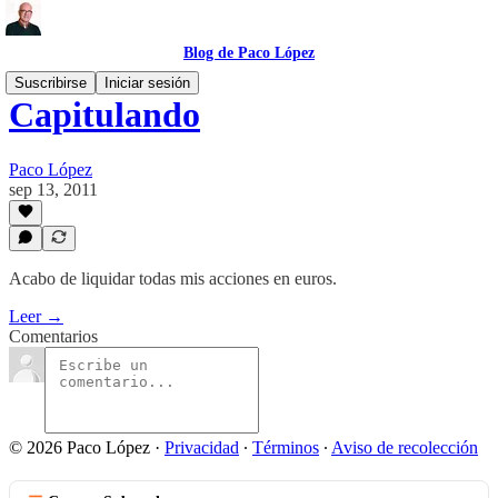
Blog de Paco López
Suscribirse
Iniciar sesión
Capitulando
Paco López
sep 13, 2011
Acabo de liquidar todas mis acciones en euros.
Leer →
Comentarios
© 2026 Paco López
·
Privacidad
∙
Términos
∙
Aviso de recolección