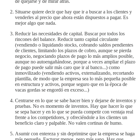
de quejarse y de mirar atrás.
Situarse quiere decir que hay que ir a buscar a los clientes y
venderles al precio que ahora están dispuestos a pagar. Es
mejor algo que nada.
Reducir las necesidades de capital. Buscar por todos los
rincones del balance. Reducir tanto capital circulante
(vendiendo o liquidando stocks, cobrando saldos pendientes
de clientes, limitando los plazos de cobro, aunque se pierda
negocio, negociando plazos de pago lo más amplios posible,
aunque no autoengañándose, porque a veces ampliar el plazo
de pago puede salir más caro que ir al banco...) como
inmovilizado (vendiendo activos, externalizando, recortando
plantilla, de modo que la empresa sea lo más pequeña posible
en estructura y activos, porque seguro que en la época de
vacas gordas se engordó en exceso...)
Centrarse en lo que se sabe hacer bien y dejarse de inventos y
pruebas. No es momento de inventos. Hay que hacer lo que
se sepa hacer y en lo que se pueda competir con ventaja real
frente a los competidores, y ofreciéndole a los clientes un
beneficio claro y palpable. No valen cortinas de humo.
Asumir con entereza y sin deprimirse que la empresa se haga
más pequeña. Facturar menos, pero más sano. Hay que