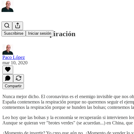
Contener la respiración
Suscribirse
Iniciar sesión
Paco López
mar 10, 2020
Compartir
Nunca mejor dicho. El coronavirus es el enemigo invisible que nos obl
España contenemos la respiración porque no queremos seguir el ejempl
contenemos la respiración porque se hunden las bolsas; contenemos la 
Leo hoy que las bolsas y la economía se recuperarán si intervienen lo
Aunque se quieran ver "brotes verdes" (se acuerdan...) en China, que 
¿Momento de invertir? Yo creo que aún no. ¿Momento de vender lo ya 