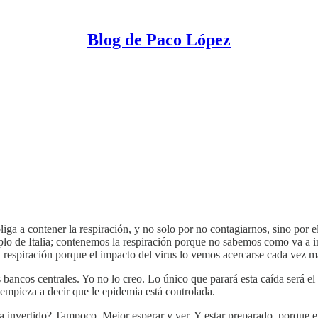
Blog de Paco López
iga a contener la respiración, y no solo por no contagiarnos, sino por 
o de Italia; contenemos la respiración porque no sabemos como va a imp
respiración porque el impacto del virus lo vemos acercarse cada vez má
s bancos centrales. Yo no lo creo. Lo único que parará esta caída será 
empieza a decir que le epidemia está controlada.
invertido? Tampoco. Mejor esperar y ver. Y estar preparado, porque en 