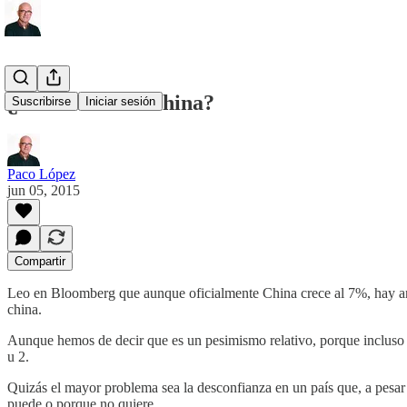
¿Cuánto crece China?
Suscribirse
Iniciar sesión
Paco López
jun 05, 2015
Compartir
Leo en Bloomberg que aunque oficialmente China crece al 7%, hay anal
china.
Aunque hemos de decir que es un pesimismo relativo, porque incluso es
u 2.
Quizás el mayor problema sea la desconfianza en un país que, a pesar 
puede o porque no quiere.