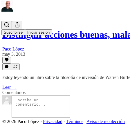
Distinguir acciones buenas, mala
Suscribirse
Iniciar sesión
Paco López
may 3, 2013
Estoy leyendo un libro sobre la filosofía de inversión de Warren Buffe
Leer →
Comentarios
© 2026 Paco López
·
Privacidad
∙
Términos
∙
Aviso de recolección