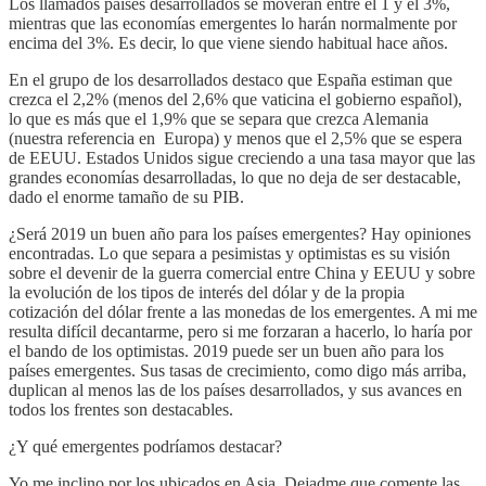
Los llamados países desarrollados se moverán entre el 1 y el 3%,
mientras que las economías emergentes lo harán normalmente por
encima del 3%. Es decir, lo que viene siendo habitual hace años.
En el grupo de los desarrollados destaco que España estiman que
crezca el 2,2% (menos del 2,6% que vaticina el gobierno español),
lo que es más que el 1,9% que se separa que crezca Alemania
(nuestra referencia en Europa) y menos que el 2,5% que se espera
de EEUU. Estados Unidos sigue creciendo a una tasa mayor que las
grandes economías desarrolladas, lo que no deja de ser destacable,
dado el enorme tamaño de su PIB.
¿Será 2019 un buen año para los países emergentes? Hay opiniones
encontradas. Lo que separa a pesimistas y optimistas es su visión
sobre el devenir de la guerra comercial entre China y EEUU y sobre
la evolución de los tipos de interés del dólar y de la propia
cotización del dólar frente a las monedas de los emergentes. A mi me
resulta difícil decantarme, pero si me forzaran a hacerlo, lo haría por
el bando de los optimistas. 2019 puede ser un buen año para los
países emergentes. Sus tasas de crecimiento, como digo más arriba,
duplican al menos las de los países desarrollados, y sus avances en
todos los frentes son destacables.
¿Y qué emergentes podríamos destacar?
Yo me inclino por los ubicados en Asia. Dejadme que comente las