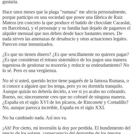
gustaría.
Hace unos meses que la plaga "rumasa" me afecta personalmente,
porque participo en una sociedad que posee una fábrica de Ruiz
Mateos (en concreto la que produce el batido de chocolate Cacaolat,
en Barcelona), y el personaje y su familia han dejado de pagarnos el
alquiler mensual que nos deben desde hace bastantes meses. De
nada sirven las amenazas de desahucio y otras actuaciones legales.
Parecen estar inmunizados.
¿Es que no tienen dinero? ¿Es que sencillamente no quieren pagar?
¿Es que consideran el retraso sistemático de los pagos una manera
ingeniosa de gestionar su tesorería y reducir su endeudamiento? No
lo sé. Pero es una vergüenza.
No sé si usted, querido lector tiene pagarés de la famosa Rumasa, o
si conoce a alguien que los tenga, pero yo no dormiría tranquilo.
Aunque quizás no debería decirlo, a ver si yo acabo no cobrando.
Bueno, no; sinceramente creo que no cobraré de ninguna manera.
¿España en el siglo XVI de los pícaros, de Rinconete y Cortadillo?
No, aunque parezca increible, España en el siglo XXI.
No ha cambiado nada. Así nos va.
¡Ah! Por cierto, mi inversión la doy por perdida. El hundimiento del
precio de los solares, consecuencia del derrumbe de los precios