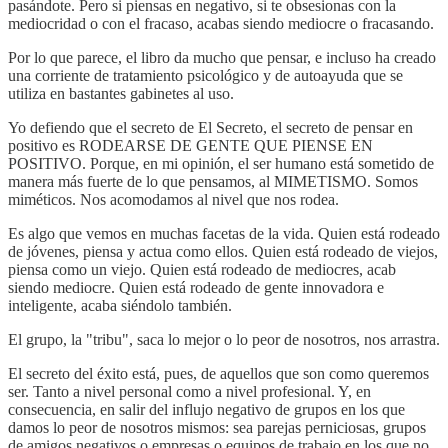
pasándote. Pero si piensas en negativo, si te obsesionas con la
mediocridad o con el fracaso, acabas siendo mediocre o fracasando.
Por lo que parece, el libro da mucho que pensar, e incluso ha creado
una corriente de tratamiento psicológico y de autoayuda que se
utiliza en bastantes gabinetes al uso.
Yo defiendo que el secreto de El Secreto, el secreto de pensar en
positivo es RODEARSE DE GENTE QUE PIENSE EN
POSITIVO. Porque, en mi opinión, el ser humano está sometido de
manera más fuerte de lo que pensamos, al MIMETISMO. Somos
miméticos. Nos acomodamos al nivel que nos rodea.
Es algo que vemos en muchas facetas de la vida. Quien está rodeado
de jóvenes, piensa y actua como ellos. Quien está rodeado de viejos,
piensa como un viejo. Quien está rodeado de mediocres, acab
siendo mediocre. Quien está rodeado de gente innovadora e
inteligente, acaba siéndolo también.
El grupo, la "tribu", saca lo mejor o lo peor de nosotros, nos arrastra.
El secreto del éxito está, pues, de aquellos que son como queremos
ser. Tanto a nivel personal como a nivel profesional. Y, en
consecuencia, en salir del influjo negativo de grupos en los que
damos lo peor de nosotros mismos: sea parejas perniciosas, grupos
de amigos negativos o empresas o equipos de trabajo en los que no