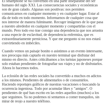
El smartphone se ha convertido en una parte inseparable del ser
humano del siglo XXI. Las consecuencias sociales y económicas
son de gran calado. Algunas son positivas: nos permiten
comunicarnos en cualquier momento y en cualquier lugar. Estar al
día de todo en todo momento. Informarnos de cualquier cosa que
nos interese de manera fulminante. Recoger imágenes de lo que pasa
a nuestro alrededor en cualquier momento y compartirlas con el
mundo. Pero todo eso trae consigo una dependencia que nos arrastra
a una especie de esclavitud, de dependencia enfermiza, que es
extraordinariamente perniciosa. Y que me pregunto si no nos estará
convirtiendo en imbéciles.
Cuando vemos un paisaje bonito o asistimos a un evento interesante,
nos preocupa más captarlo en nuestro terminal que disfrutar del
mismo en directo. Antes criticábamos a los turistas japoneses porque
solo estaban pendientes de fotografiar sus viajes y no de disfrutarlos.
Ahora lo hacemos todos.
La eclosión de las redes sociales ha convertido a muchos en adictos
a los mismos. Pendientes de alimentarlos o de consumirlos.
Haciendo reportajes gráficos de nuestras vacaciones o buscando la
ocurrencia ingeniosa. Todo por acumular likes y "amigos". O
pendientes de qué han escrito en las redes aquellos (muchos) a los
que seguimos. Ya no podemos ni sentarnos a comer tranquilos, sin
mirar de reojo a nuestro teléfono.