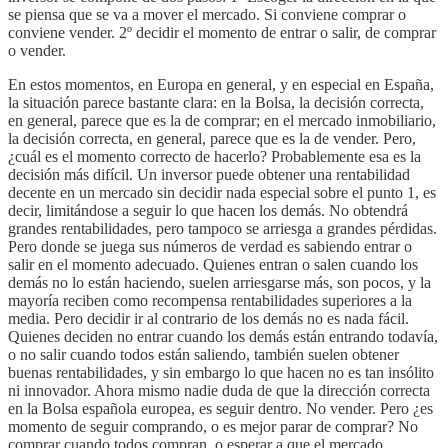
se piensa que se va a mover el mercado. Si conviene comprar o
conviene vender. 2º decidir el momento de entrar o salir, de comprar
o vender.
En estos momentos, en Europa en general, y en especial en España,
la situación parece bastante clara: en la Bolsa, la decisión correcta,
en general, parece que es la de comprar; en el mercado inmobiliario,
la decisión correcta, en general, parece que es la de vender. Pero,
¿cuál es el momento correcto de hacerlo? Probablemente esa es la
decisión más difícil. Un inversor puede obtener una rentabilidad
decente en un mercado sin decidir nada especial sobre el punto 1, es
decir, limitándose a seguir lo que hacen los demás. No obtendrá
grandes rentabilidades, pero tampoco se arriesga a grandes pérdidas.
Pero donde se juega sus números de verdad es sabiendo entrar o
salir en el momento adecuado. Quienes entran o salen cuando los
demás no lo están haciendo, suelen arriesgarse más, son pocos, y la
mayoría reciben como recompensa rentabilidades superiores a la
media. Pero decidir ir al contrario de los demás no es nada fácil.
Quienes deciden no entrar cuando los demás están entrando todavía,
o no salir cuando todos están saliendo, también suelen obtener
buenas rentabilidades, y sin embargo lo que hacen no es tan insólito
ni innovador. Ahora mismo nadie duda de que la dirección correcta
en la Bolsa española europea, es seguir dentro. No vender. Pero ¿es
momento de seguir comprando, o es mejor parar de comprar? No
comprar cuando todos compran, o esperar a que el mercado