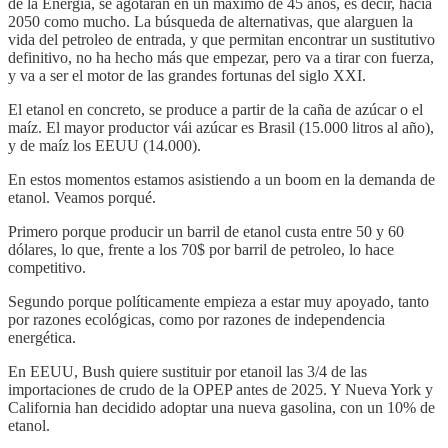
de la Energía, se agotarán en un máximo de 45 años, es decir, hacia
2050 como mucho. La búsqueda de alternativas, que alarguen la
vida del petroleo de entrada, y que permitan encontrar un sustitutivo
definitivo, no ha hecho más que empezar, pero va a tirar con fuerza,
y va a ser el motor de las grandes fortunas del siglo XXI.
El etanol en concreto, se produce a partir de la caña de azúcar o el
maíz. El mayor productor vái azúcar es Brasil (15.000 litros al año),
y de maíz los EEUU (14.000).
En estos momentos estamos asistiendo a un boom en la demanda de
etanol. Veamos porqué.
Primero porque producir un barril de etanol custa entre 50 y 60
dólares, lo que, frente a los 70$ por barril de petroleo, lo hace
competitivo.
Segundo porque políticamente empieza a estar muy apoyado, tanto
por razones ecológicas, como por razones de independencia
energética.
En EEUU, Bush quiere sustituir por etanoil las 3/4 de las
importaciones de crudo de la OPEP antes de 2025. Y Nueva York y
California han decidido adoptar una nueva gasolina, con un 10% de
etanol.