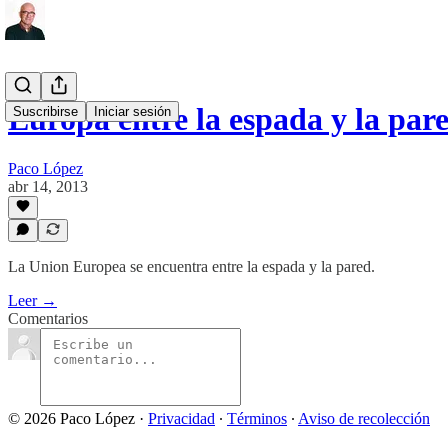
Europa entre la espada y la par
Suscribirse
Iniciar sesión
Paco López
abr 14, 2013
La Union Europea se encuentra entre la espada y la pared.
Leer →
Comentarios
© 2026 Paco López
·
Privacidad
∙
Términos
∙
Aviso de recolección