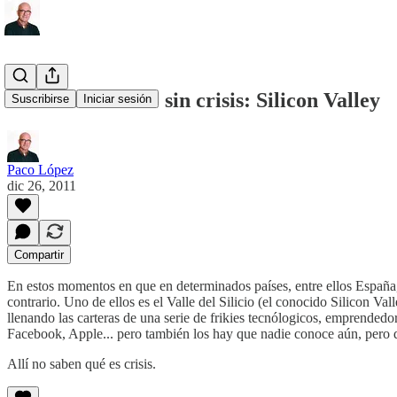
Existe un mundo sin crisis: Silicon Valley
Suscribirse
Iniciar sesión
Paco López
dic 26, 2011
Compartir
En estos momentos en que en determinados países, entre ellos España, la
contrario. Uno de ellos es el Valle del Silicio (el conocido Silicon V
llenando las carteras de una serie de frikies tecnólogicos, emprende
Facebook, Apple... pero también los hay que nadie conoce aún, pero q
Allí no saben qué es crisis.