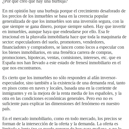
¿Por qué creo que hay una burbuja?
En mi opinión hay una burbuja porque el crecimiento desaforado de
los precios de los inmuebles se basa en la creencia popular
generalizada de que los inmuebles son una inversión segura, con la
que siempre se gana dinero, porque siempre suben. Hay que invertir
en inmuebles, aunque haya que endeudarse por ello. Esa fe
irracional en la plusvalía inmobiliaria hace que toda la maquinaria de
sector: especuladores del suelo, promotores, vendedores,
financiadotes y compradores, se lancen como locos a especular con
los bienes inmobiliarios, en una frenética carrera de compras,
promociones, hipotecas, ventas, comisiones, intereses, etc. que en
España nos han llevado a este estado de frenesí inmobiliario en el
que nos encontramos.
Es cierto que los inmuebles no sólo responden al afán inversor-
especulador, sino también a la existencia de una demanda real, tanto
en pisos como en naves y locales, basada una en la corriente de
inmigrantes y en la mejora de la renta media de los españoles, y la
otra en las condiciones económicas generales. Pero eso no es
suficiente para explicar las dimensiones del fenómeno en nuestro
país.
En el mercado inmobiliario, como en todo mercado, los precios se
forman de la intersección de la oferta y la demanda. La oferta es
limitada y lenta (no se puede generar de hoy para mañana, y no lo