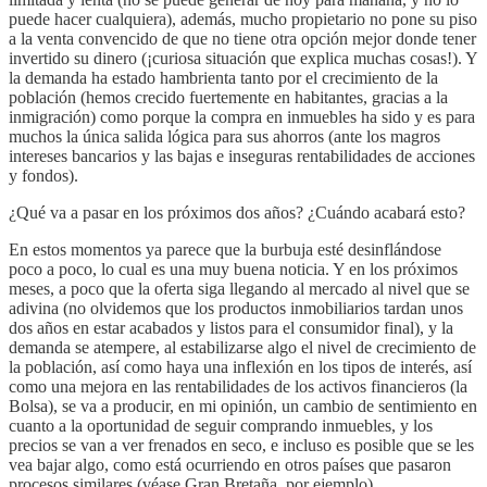
puede hacer cualquiera), además, mucho propietario no pone su piso
a la venta convencido de que no tiene otra opción mejor donde tener
invertido su dinero (¡curiosa situación que explica muchas cosas!). Y
la demanda ha estado hambrienta tanto por el crecimiento de la
población (hemos crecido fuertemente en habitantes, gracias a la
inmigración) como porque la compra en inmuebles ha sido y es para
muchos la única salida lógica para sus ahorros (ante los magros
intereses bancarios y las bajas e inseguras rentabilidades de acciones
y fondos).
¿Qué va a pasar en los próximos dos años? ¿Cuándo acabará esto?
En estos momentos ya parece que la burbuja esté desinflándose
poco a poco, lo cual es una muy buena noticia. Y en los próximos
meses, a poco que la oferta siga llegando al mercado al nivel que se
adivina (no olvidemos que los productos inmobiliarios tardan unos
dos años en estar acabados y listos para el consumidor final), y la
demanda se atempere, al estabilizarse algo el nivel de crecimiento de
la población, así como haya una inflexión en los tipos de interés, así
como una mejora en las rentabilidades de los activos financieros (la
Bolsa), se va a producir, en mi opinión, un cambio de sentimiento en
cuanto a la oportunidad de seguir comprando inmuebles, y los
precios se van a ver frenados en seco, e incluso es posible que se les
vea bajar algo, como está ocurriendo en otros países que pasaron
procesos similares (véase Gran Bretaña, por ejemplo).