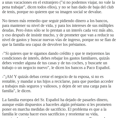
a unas vacaciones en el extranjero ("si no podemos viajar, no vale la
pena trabajar", dicen todos ellos), y no se han dado de baja del club
de tenis, porque no quieren que su imagen social se devalue.
No tienen más remedio que seguir pidiendo dinero a los bancos,
para mantener su nivel de vida, y para los intereses de sus múltiples
deudas. Pero éstos sólo se lo prestan a un interés cada vez más alto,
y eso después de insistir mucho, y de prometer que van a reducir su
nivel de gastos y buscar nuevas vías de ingreso, porque no se fían de
que la familia sea capaz de devolver los préstamos.
-"Si quieres que te sigamos dando crédito y que te mejoremos las
condiciones de interés, debes rebajar los gastos familiares, quizás
debes vender alguna de tus casas y de tus coches, y buscarte un
trabajo o un negocio nuevo", le dicen los bancos a Paco Español.
-"¡Ah! Y quizás debas cerrar el negocio de tu esposa, si no es
rentable, y mandar a tus hijos a reciclarse, para que puedan acceder
a trabajos más seguros y valiosos, y dejen de ser una carga para la
familia", le dicen.
La familia europea del Sr. Español ha dejado de pasarles dinero,
aunque están dispuestos a hacerles algún préstamo si les prometen
poner en marcha medidas de sacrificio. El problema es que a la
familia le cuesta hacer esos sacrificios y reorientar su vida,