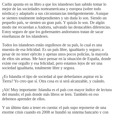
Carlin apunta en su libro a que los islandeses han sabido tomar lo
mejor de las sociedades norteamericana y europea (sobre todo
nórdica) y adaptarlo a sus circunstancias inteligentemente. Aunque
se sienten totalmente independientes y sin duda lo son. Siendo un
pequeño país, se sienten un gran país. Y quizás lo son. De algún
modo me recuerdan a Andorra, salvando las destacables diferencias.
Estoy seguro de que los gobernantes andorranos tratan de sacar
enseñanzas de los islandeses.
Todos los islandeses están orgullosos de su país, lo cual es una
muestra de esa felicidad. Es un país libre, igualitario y seguro; a
pesar de no tener ejército y apenas unos pocos policías, la mayoría
de ellos sin armas. Me hace pensar en la situación de España, donde
existe ese orgullo y esa felicidad, pero estamos lejos de ser una
sociedad igualitaria, totalmente libre y segura.
¿Es Islandia el tipo de sociedad al que deberíamos aspirar en la
Tierra? Yo creo que sí. Otra cosa es si será alcanzable, y cuándo.
¡Ah! Muy importante: Islandia es el país con mayor índice de lectura
del mundo; el país donde más libros se leen. También en eso
debemos aprender de ellos.
Y un último dato a tener en cuenta: el país supo reponerse de una
enorme crisis cuando en 2008 se hundió su sistema bancario y con