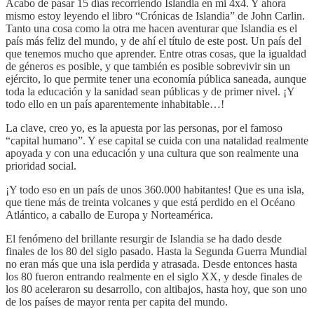
Acabo de pasar 15 días recorriendo Islandia en mi 4x4. Y ahora
mismo estoy leyendo el libro “Crónicas de Islandia” de John Carlin.
Tanto una cosa como la otra me hacen aventurar que Islandia es el
país más feliz del mundo, y de ahí el título de este post. Un país del
que tenemos mucho que aprender. Entre otras cosas, que la igualdad
de géneros es posible, y que también es posible sobrevivir sin un
ejército, lo que permite tener una economía pública saneada, aunque
toda la educación y la sanidad sean públicas y de primer nivel. ¡Y
todo ello en un país aparentemente inhabitable…!
La clave, creo yo, es la apuesta por las personas, por el famoso
“capital humano”. Y ese capital se cuida con una natalidad realmente
apoyada y con una educación y una cultura que son realmente una
prioridad social.
¡Y todo eso en un país de unos 360.000 habitantes! Que es una isla,
que tiene más de treinta volcanes y que está perdido en el Océano
Atlántico, a caballo de Europa y Norteamérica.
El fenómeno del brillante resurgir de Islandia se ha dado desde
finales de los 80 del siglo pasado. Hasta la Segunda Guerra Mundial
no eran más que una isla perdida y atrasada. Desde entonces hasta
los 80 fueron entrando realmente en el siglo XX, y desde finales de
los 80 aceleraron su desarrollo, con altibajos, hasta hoy, que son uno
de los países de mayor renta per capita del mundo.