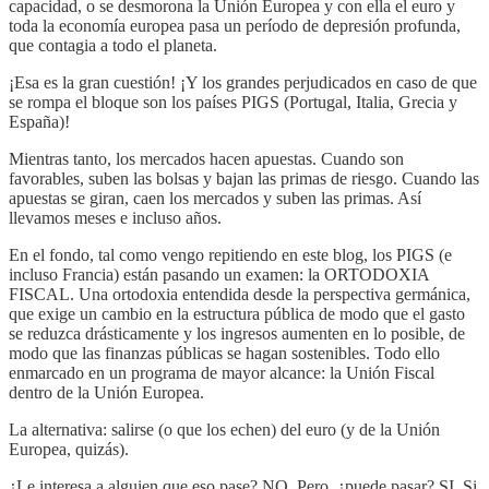
capacidad, o se desmorona la Unión Europea y con ella el euro y
toda la economía europea pasa un período de depresión profunda,
que contagia a todo el planeta.
¡Esa es la gran cuestión! ¡Y los grandes perjudicados en caso de que
se rompa el bloque son los países PIGS (Portugal, Italia, Grecia y
España)!
Mientras tanto, los mercados hacen apuestas. Cuando son
favorables, suben las bolsas y bajan las primas de riesgo. Cuando las
apuestas se giran, caen los mercados y suben las primas. Así
llevamos meses e incluso años.
En el fondo, tal como vengo repitiendo en este blog, los PIGS (e
incluso Francia) están pasando un examen: la ORTODOXIA
FISCAL. Una ortodoxia entendida desde la perspectiva germánica,
que exige un cambio en la estructura pública de modo que el gasto
se reduzca drásticamente y los ingresos aumenten en lo posible, de
modo que las finanzas públicas se hagan sostenibles. Todo ello
enmarcado en un programa de mayor alcance: la Unión Fiscal
dentro de la Unión Europea.
La alternativa: salirse (o que los echen) del euro (y de la Unión
Europea, quizás).
¿Le interesa a alguien que eso pase? NO. Pero, ¿puede pasar? SI. Si