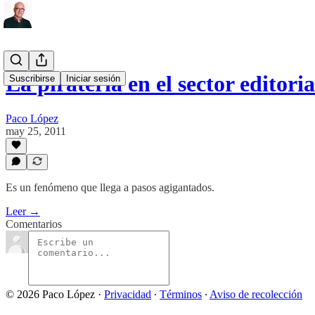
La piratería en el sector editoria
Suscribirse
Iniciar sesión
Paco López
may 25, 2011
Es un fenómeno que llega a pasos agigantados.
Leer →
Comentarios
© 2026 Paco López
·
Privacidad
∙
Términos
∙
Aviso de recolección