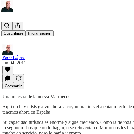
Marrakech
Suscribirse
Iniciar sesión
Paco López
jun 04, 2011
Compartir
Una muestra de la nueva Marruecos.
Aquí no hay crisis (salvo ahora la coyuntural tras el atentado recien
tenemos ahora en España.
Su capacidad turística es enorme y sigue creciendo. Como la de toda
lo segundo. Los que no lo hagan, o se reinventan o Marruecos les ha
mucho en servicio, pero lo harán y pronto.