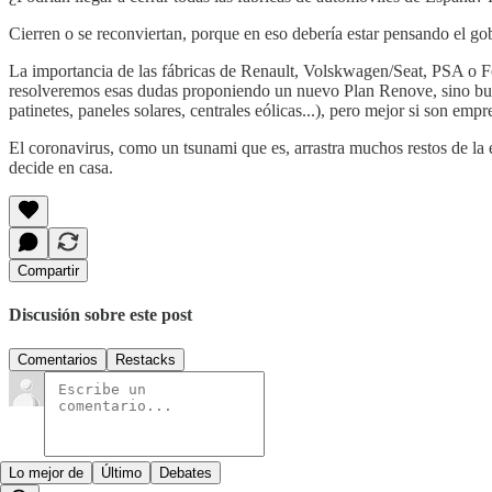
Cierren o se reconviertan, porque en eso debería estar pensando el go
La importancia de las fábricas de Renault, Volskwagen/Seat, PSA o For
resolveremos esas dudas proponiendo un nuevo Plan Renove, sino busca
patinetes, paneles solares, centrales eólicas...), pero mejor si son emp
El coronavirus, como un tsunami que es, arrastra muchos restos de la ec
decide en casa.
Compartir
Discusión sobre este post
Comentarios
Restacks
Lo mejor de
Último
Debates