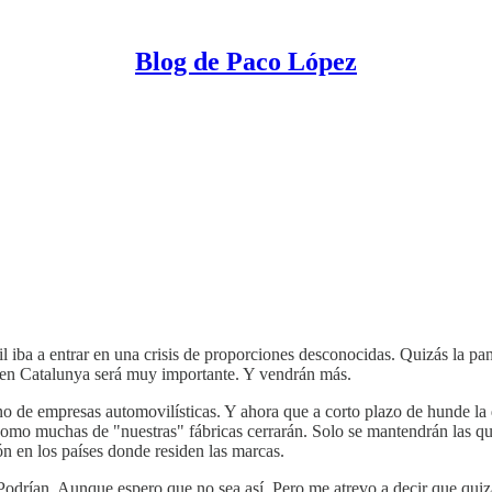
Blog de Paco López
il iba a entrar en una crisis de proporciones desconocidas. Quizás la 
o en Catalunya será muy importante. Y vendrán más.
no de empresas automovilísticas. Y ahora que a corto plazo de hunde la
 como muchas de "nuestras" fábricas cerrarán. Solo se mantendrán las qu
ión en los países donde residen las marcas.
 Podrían. Aunque espero que no sea así. Pero me atrevo a decir que quiz