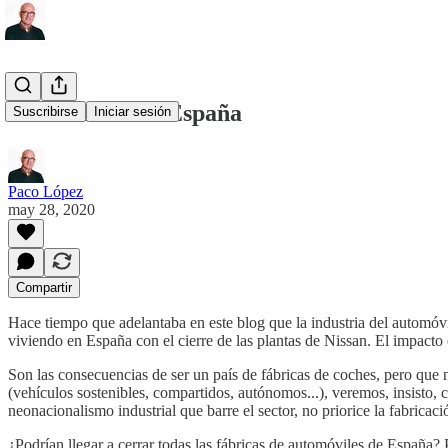
Nissan se va de España
Suscribirse
Iniciar sesión
Paco López
may 28, 2020
Compartir
Hace tiempo que adelantaba en este blog que la industria del automóv
viviendo en España con el cierre de las plantas de Nissan. El impact
Son las consecuencias de ser un país de fábricas de coches, pero que 
(vehículos sostenibles, compartidos, autónomos...), veremos, insisto,
neonacionalismo industrial que barre el sector, no priorice la fabricac
¿Podrían llegar a cerrar todas las fábricas de automóviles de España?