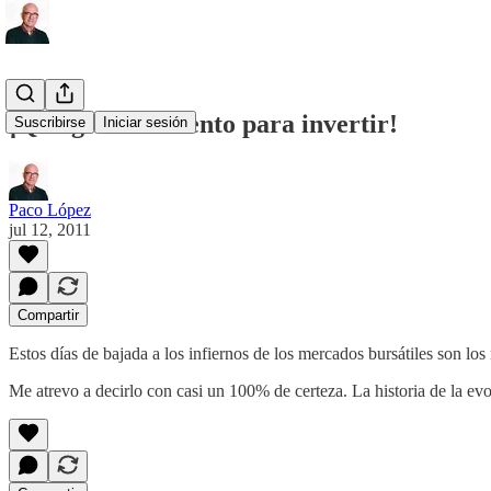
¡Qué gran momento para invertir!
Suscribirse
Iniciar sesión
Paco López
jul 12, 2011
Compartir
Estos días de bajada a los infiernos de los mercados bursátiles son lo
Me atrevo a decirlo con casi un 100% de certeza. La historia de la ev