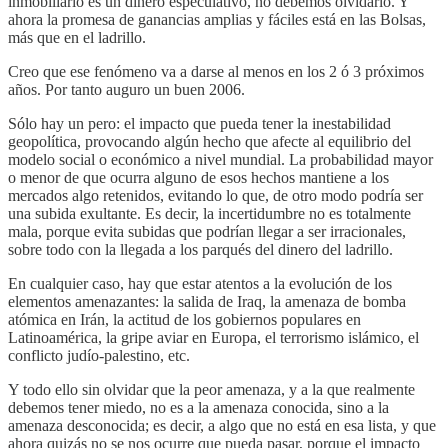
inmobiliario es un dinero especulativo, no debemos olvidarlo. Y
ahora la promesa de ganancias amplias y fáciles está en las Bolsas,
más que en el ladrillo.
Creo que ese fenómeno va a darse al menos en los 2 ó 3 próximos
años. Por tanto auguro un buen 2006.
Sólo hay un pero: el impacto que pueda tener la inestabilidad
geopolítica, provocando algún hecho que afecte al equilibrio del
modelo social o económico a nivel mundial. La probabilidad mayor
o menor de que ocurra alguno de esos hechos mantiene a los
mercados algo retenidos, evitando lo que, de otro modo podría ser
una subida exultante. Es decir, la incertidumbre no es totalmente
mala, porque evita subidas que podrían llegar a ser irracionales,
sobre todo con la llegada a los parqués del dinero del ladrillo.
En cualquier caso, hay que estar atentos a la evolución de los
elementos amenazantes: la salida de Iraq, la amenaza de bomba
atómica en Irán, la actitud de los gobiernos populares en
Latinoamérica, la gripe aviar en Europa, el terrorismo islámico, el
conflicto judío-palestino, etc.
Y todo ello sin olvidar que la peor amenaza, y a la que realmente
debemos tener miedo, no es a la amenaza conocida, sino a la
amenaza desconocida; es decir, a algo que no está en esa lista, y que
ahora quizás no se nos ocurre que pueda pasar, porque el impacto