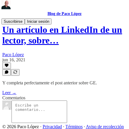
Blog de Paco López
Suscribirse
Iniciar sesión
Un artículo en LinkedIn de un
lector, sobre…
Paco López
jun 16, 2021
Y completa perfectamente el post anterior sobre GE.
Leer →
Comentarios
© 2026 Paco López
·
Privacidad
∙
Términos
∙
Aviso de recolección