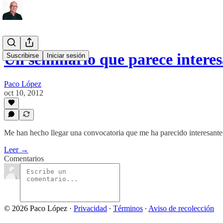
Un seminario que parece intere
Suscribirse
Iniciar sesión
Paco López
oct 10, 2012
Me han hecho llegar una convocatoria que me ha parecido interesante 
Leer →
Comentarios
© 2026 Paco López
·
Privacidad
∙
Términos
∙
Aviso de recolección