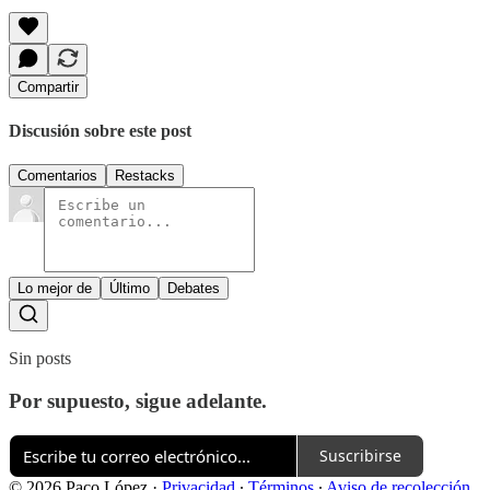
Compartir
Discusión sobre este post
Comentarios
Restacks
Lo mejor de
Último
Debates
Sin posts
Por supuesto, sigue adelante.
Suscribirse
© 2026 Paco López
·
Privacidad
∙
Términos
∙
Aviso de recolección