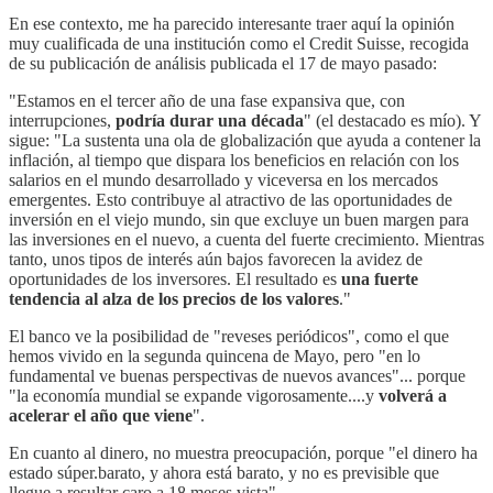
En ese contexto, me ha parecido interesante traer aquí la opinión
muy cualificada de una institución como el Credit Suisse, recogida
de su publicación de análisis publicada el 17 de mayo pasado:
"Estamos en el tercer año de una fase expansiva que, con
interrupciones,
podría durar una década
" (el destacado es mío). Y
sigue: "La sustenta una ola de globalización que ayuda a contener la
inflación, al tiempo que dispara los beneficios en relación con los
salarios en el mundo desarrollado y viceversa en los mercados
emergentes. Esto contribuye al atractivo de las oportunidades de
inversión en el viejo mundo, sin que excluye un buen margen para
las inversiones en el nuevo, a cuenta del fuerte crecimiento. Mientras
tanto, unos tipos de interés aún bajos favorecen la avidez de
oportunidades de los inversores. El resultado es
una fuerte
tendencia al alza de los precios de los valores
."
El banco ve la posibilidad de "reveses periódicos", como el que
hemos vivido en la segunda quincena de Mayo, pero "en lo
fundamental ve buenas perspectivas de nuevos avances"... porque
"la economía mundial se expande vigorosamente....y
volverá a
acelerar el año que viene
".
En cuanto al dinero, no muestra preocupación, porque "el dinero ha
estado súper.barato, y ahora está barato, y no es previsible que
llegue a resultar caro a 18 meses vista".