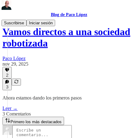
Blog de Paco López
Suscribirse
Iniciar sesión
Vamos directos a una sociedad
robotizada
Paco López
nov 29, 2025
2
3
Ahora estamos dando los primeros pasos
Leer →
3 Comentarios
Primero los más destacados