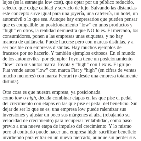
lujos (es la estrategia low cost), que optar por un público reducido,
selecto, que exige calidad y servicio de lujo. Salvando las distancias
este concepto sirve igual para una joyería, una cafetería, un hotel, un
automóvil o lo que sea. Aunque hay empresarios que pueden pensar
que es compatible un posicionamiento “low” en unos productos y
“high” en otros, la realidad demuestra que NO lo es. El mercado, los
consumidores, ponen a las empresas unas etiquetas, y no hay
manera de quitársela. Puede hacerse pero con marcas distintas, y a
ser posible con empresas distintas. Hay muchos ejemplos de
fracasos por no hacerlo. Y también ejemplos exitosos. En el mundo
de los automóviles, por ejemplo: Toyota tiene un posicionamiento
“low” con sus autos marca Toyota y “high” con Lexus. El grupo
Fiat vende autos “low” con marca Fiat y “high” (en cifras de ventas
mucho menores) con marca Ferrari (y desde una empresa totalmente
distinta).
Otra cosa es que nuestra empresa, ya posicionada
como
low
o
high,
decida combinar etapas en las que pise el pedal
del crecimiento con etapas en las que pise el pedal del beneficio. Sin
dejar de ser lo que se es, una empresa low puede ralentizar sus
inversiones y ajustar un poco sus márgenes al alza (rebajando su
velocidad de crecimiento) para recuperar rentabilidad, como paso
previo a una nueva etapa de impulso del crecimiento. Y lo mismo
pero al contrario puede hacer una empresa high: sacrificar beneficio
invirtiendo para entrar en un nuevo mercado, aunque sin perder sus