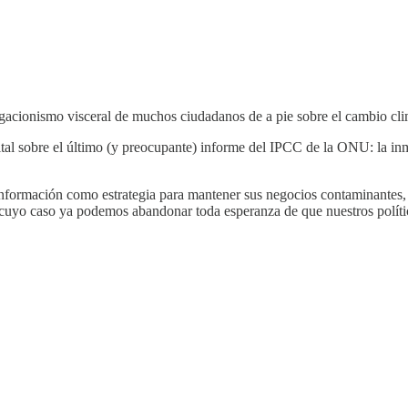
egacionismo visceral de muchos ciudadanos de a pie sobre el cambio cli
ital sobre el último (y preocupante) informe del IPCC de la ONU: la inm
esinformación como estrategia para mantener sus negocios contaminantes, a
 cuyo caso ya podemos abandonar toda esperanza de que nuestros político