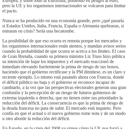
Europea, y sobre todo la Eurozona, poniendo en peligro al euro,
pero la UE y los organismos internacionales se volcaron para limitar
el pacto.
Nunca se ha producido en una economía grande, pero ¿qué pasaría
si Estados Unidos, Italia, Francia, España o Alemania quebraran, si
entraran en crisis? Sería una hecatombe.
La posibilidad de que eso ocurra es remota porque los mercados y
los organismos internacionales están atentos, y mandan avisos serios
cuando la probabilidad de que ocurra se acerca a los límites. El caso
de Gran Bretaña, cuando su primera ministra Liz Truss hizo pública
su intención de bajar los impuestos y el mercado reaccionó de
inmediato elevando fuertemente la prima de riesgo de sus bonos,
haciendo que el gobierno rectificase y la PM dimitiese, es un claro y
reciente ejemplo. Lo mismo está pasando ahora con Francia, donde
el déficit público no baja y el gobierno se reconoce incapaz de
cambiarlo, a la vez que las perspectivas electorales generan una gran
confusión y la percepción de un riesgo de futuros gobiernos de
extrema izquierda o derecha, que no tienen entre sus prioridades la
reducción del déficit. La consecuencia es que la prima de riesgo de
la deuda francesa no para de subir. El mercado está inquieto. Pero
confía en que el actual o el nuevo gobierno tome nota y de un modo
u otro aborde la reducción del déficit.
En España, en la crisis del 2008 ya vimos cómo la UE nos forzó a