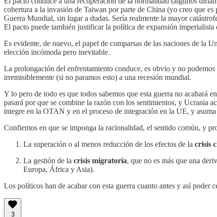
El pacto conduce a una recuperación de la normalidad (algunos dirían 
cobertura a la invasión de Taiwan por parte de China (yo creo que es
Guerra Mundial, sin lugar a dudas. Sería realmente la mayor catástrof
El pacto puede también justificar la política de expansión imperialista
Es evidente, de nuevo, el papel de comparsas de las naciones de la U
elección incómoda pero inevitable.
La prolongación del enfrentamiento conduce, es obvio y no podemos o
irremisiblemente (si no paramos esto) a una recesión mundial.
Y lo pero de todo es que todos sabemos que esta guerra no acabará en
pasará por que se combine la razón con los sentimientos, y Ucrania ac
integre en la OTAN y en el proceso de integración en la UE, y asuma q
Confiemos en que se imponga la racionalidad, el sentido común, y pr
La superación o al menos reducción de los efectos de la
crisis 
La gestión de la
crisis migratoria
, que no es más que una deriva
Europa, África y Asia).
Los políticos han de acabar con esta guerra cuanto antes y así poder 
3