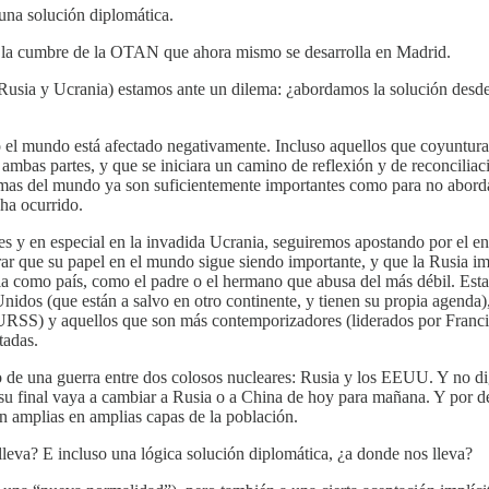
una solución diplomática.
 la cumbre de la OTAN que ahora mismo se desarrolla en Madrid.
o Rusia y Ucrania) estamos ante un dilema: ¿abordamos la solución des
o el mundo está afectado negativamente. Incluso aquellos que coyuntural
ambas partes, y que se iniciara un camino de reflexión y de reconciliac
as del mundo ya son suficientemente importantes como para no abordarl
ha ocurrido.
es y en especial en la invadida Ucrania, seguiremos apostando por el e
ar que su papel en el mundo sigue siendo importante, y que la Rusia imp
ecia como país, como el padre o el hermano que abusa del más débil. Est
idos (que están a salvo en otro continente, y tienen su propia agenda),
a URSS) y aquellos que son más contemporizadores (liderados por Franc
tadas.
dio de una guerra entre dos colosos nucleares: Rusia y los EEUU. Y no
d su final vaya a cambiar a Rusia o a China de hoy para mañana. Y por de
on amplias en amplias capas de la población.
lleva? E incluso una lógica solución diplomática, ¿a donde nos lleva?