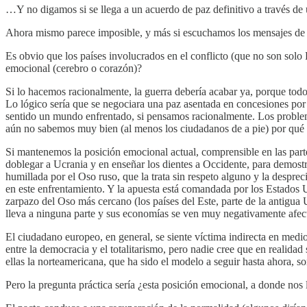
…Y no digamos si se llega a un acuerdo de paz definitivo a través de 
Ahora mismo parece imposible, y más si escuchamos los mensajes de
Es obvio que los países involucrados en el conflicto (que no son sol
emocional (cerebro o corazón)?
Si lo hacemos racionalmente, la guerra debería acabar ya, porque tod
Lo lógico sería que se negociara una paz asentada en concesiones por 
sentido un mundo enfrentado, si pensamos racionalmente. Los problem
aún no sabemos muy bien (al menos los ciudadanos de a pie) por qué 
Si mantenemos la posición emocional actual, comprensible en las part
doblegar a Ucrania y en enseñar los dientes a Occidente, para demostr
humillada por el Oso ruso, que la trata sin respeto alguno y la despr
en este enfrentamiento. Y la apuesta está comandada por los Estados Un
zarpazo del Oso más cercano (los países del Este, parte de la antigu
lleva a ninguna parte y sus economías se ven muy negativamente afec
El ciudadano europeo, en general, se siente víctima indirecta en me
entre la democracia y el totalitarismo, pero nadie cree que en realida
ellas la norteamericana, que ha sido el modelo a seguir hasta ahora, s
Pero la pregunta práctica sería ¿esta posición emocional, a donde nos 