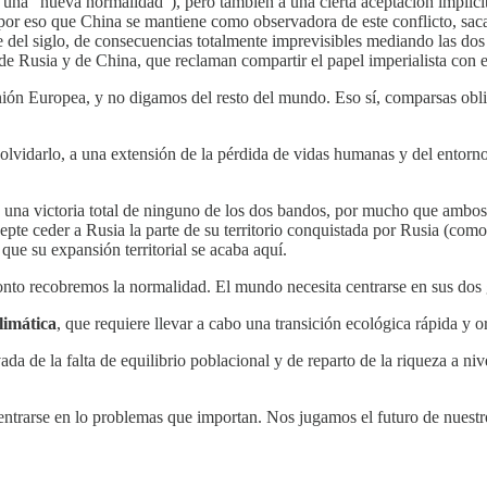
una “nueva normalidad”), pero también a una cierta aceptación implícita
 por eso que China se mantiene como observadora de este conflicto, sac
e del siglo, de consecuencias totalmente imprevisibles mediando las do
 de Rusia y de China, que reclaman compartir el papel imperialista con e
nión Europea, y no digamos del resto del mundo. Eso sí, comparsas obli
lvidarlo, a una extensión de la pérdida de vidas humanas y del entor
 una victoria total de ninguno de los dos bandos, por mucho que ambos 
epte ceder a Rusia la parte de su territorio conquistada por Rusia (com
ue su expansión territorial se acaba aquí.
onto recobremos la normalidad. El mundo necesita centrarse en sus dos
climática
, que requiere llevar a cabo una transición ecológica rápida y o
da de la falta de equilibrio poblacional y de reparto de la riqueza a ni
centrarse en lo problemas que importan. Nos jugamos el futuro de nuestr