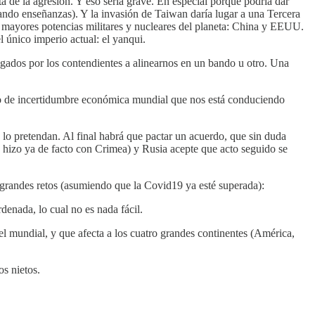
 de la agresión. Y eso sería grave. En especial porque podría dar
ando enseñanzas). Y la invasión de Taiwan daría lugar a una Tercera
s mayores potencias militares y nucleares del planeta: China y EEUU.
l único imperio actual: el yanqui.
gados por los contendientes a alinearnos en un bando u otro. Una
no de incertidumbre económica mundial que nos está conduciendo
lo pretendan. Al final habrá que pactar un acuerdo, que sin duda
o hizo ya de facto con Crimea) y Rusia acepte que acto seguido se
 grandes retos (asumiendo que la Covid19 ya esté superada):
rdenada, lo cual no es nada fácil.
vel mundial, y que afecta a los cuatro grandes continentes (América,
os nietos.