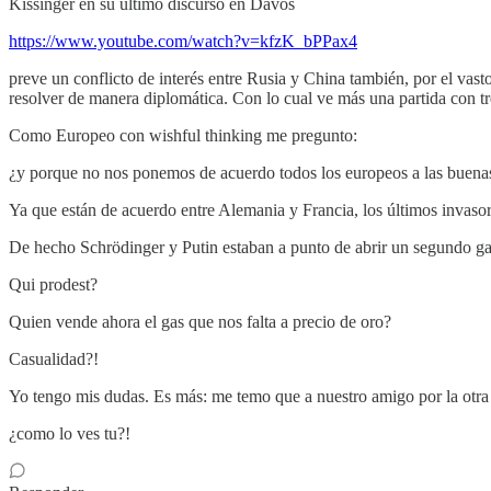
Kissinger en su último discurso en Davos
https://www.youtube.com/watch?v=kfzK_bPPax4
preve un conflicto de interés entre Rusia y China también, por el vast
resolver de manera diplomática. Con lo cual ve más una partida con 
Como Europeo con wishful thinking me pregunto:
¿y porque no nos ponemos de acuerdo todos los europeos a las buenas
Ya que están de acuerdo entre Alemania y Francia, los últimos invasore
De hecho Schrödinger y Putin estaban a punto de abrir un segundo gas
Qui prodest?
Quien vende ahora el gas que nos falta a precio de oro?
Casualidad?!
Yo tengo mis dudas. Es más: me temo que a nuestro amigo por la otra 
¿como lo ves tu?!